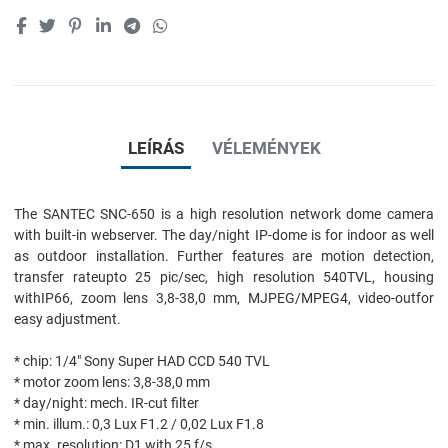
LEÍRÁS
VÉLEMÉNYEK
The SANTEC SNC-650 is a high resolution network dome camera
with built-in webserver. The day/night IP-dome is for indoor as well
as outdoor installation. Further features are motion detection,
transfer rateupto 25 pic/sec, high resolution 540TVL, housing
withIP66, zoom lens 3,8-38,0 mm, MJPEG/MPEG4, video-outfor
easy adjustment.
* chip: 1/4" Sony Super HAD CCD 540 TVL
* motor zoom lens: 3,8-38,0 mm
* day/night: mech. IR-cut filter
* min. illum.: 0,3 Lux F1.2 / 0,02 Lux F1.8
* max. resolution: D1 with 25 f/s