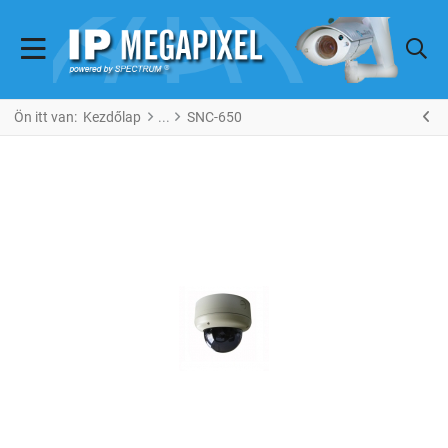
Ön itt van:
Kezdőlap
SNC-650